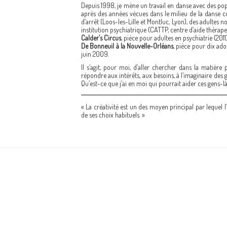
Depuis 1998, je mène un travail en danse avec des popul
après des années vécues dans le milieu de la danse c
d’arrêt (Loos-les-Lille et Montluc, Lyon), des adultes 
institution psychiatrique (CATTP, centre d’aide thérape
Calder’s Circus
, pièce pour adultes en psychiatrie (2011)
De Bonneuil à la Nouvelle-Orléans
, pièce pour dix ado
juin 2009.
Il s’agit, pour moi, d’aller chercher dans la matièr
répondre aux intérêts, aux besoins, à l’imaginaire des 
Qu’est-ce que j’ai en moi qui pourrait aider ces gens-l
« La créativité est un des moyen principal par lequel
de ses choix habituels. »